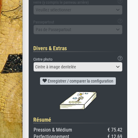
verre (y compris le panneau arrière)
Veuillez sélectionner
Passepartout
Pas de Passepartout
Divers & Extras
Cintre photo
Cintre à image dentelée
Enregistrer / comparer la configuration
Résumé
Pression & Médium
€ 75.42
Perfectionnement
€ 12.69