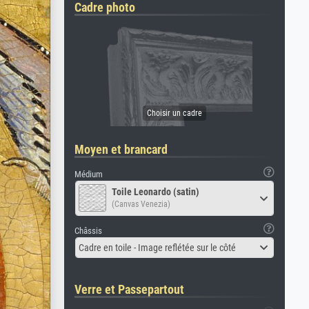
Cadre photo
Moyen et brancard
Médium
Toile Leonardo (satin)
(Canvas Venezia)
Châssis
Cadre en toile - Image reflétée sur le côté
Verre et Passepartout