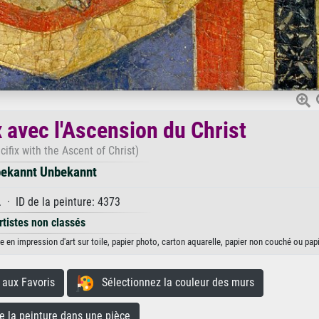
x avec l'Ascension du Christ
cifix with the Ascent of Christ)
ekannt Unbekannt
 · ID de la peinture: 4373
rtistes non classés
e en impression d'art sur toile, papier photo, carton aquarelle, papier non couché ou papi
aux Favoris
Sélectionnez la couleur des murs
la peinture dans une pièce