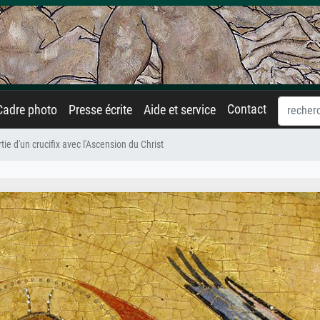
Contact
Cadre photo
Presse écrite
Aide et service
tie d'un crucifix avec l'Ascension du Christ