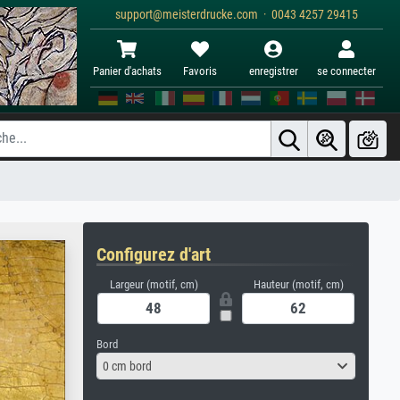
support@meisterdrucke.com · 0043 4257 29415
Panier d'achats
Favoris
enregistrer
se connecter
Configurez d'art
Largeur (motif, cm)
Hauteur (motif, cm)
Bord
0 cm bord