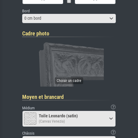
Bord
0 cm bord
Cadre photo
Moyen et brancard
Médium
Toile Leonardo (satin)
(Canvas Venezia)
Châssis