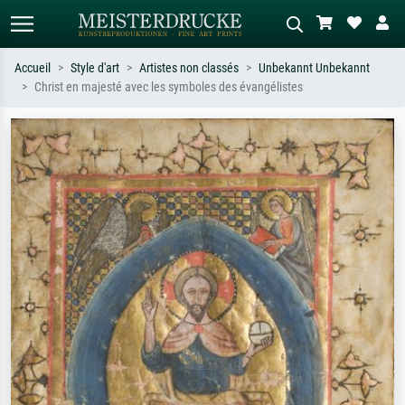
Accueil
Style d'art
Artistes non classés
Unbekannt Unbekannt
Christ en majesté avec les symboles des évangélistes
Recherche standard
Recherche d'images IA
Recherchez par artiste, titre ou style –
Décrivez la scène – ex. prairie verte,
ex. Monet, Nuit étoilée,
abstrait avec beaucoup de rouge,
impressionnisme, vague de Hokusai,
tableau sombre, nu debout près d'un
nu.
arbre.