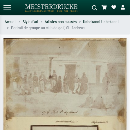
Accueil
Style d'art
Artistes non classés
Unbekannt Unbekannt
Portrait de groupe au club de golf, St. Andrews
Recherche standard
Recherche d'images IA
Recherchez par artiste, titre ou style –
Décrivez la scène – ex. prairie verte,
ex. Monet, Nuit étoilée,
abstrait avec beaucoup de rouge,
impressionnisme, vague de Hokusai,
tableau sombre, nu debout près d'un
nu.
arbre.