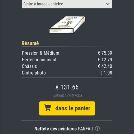
Cintre à image dentelée
Résumé
Pression & Médium
€ 75.39
Perfectionnement
€ 12.79
Châssis
€ 42.40
Cintre photo
€ 1.08
€ 131.66
(Enthält 17% MwSt.)
dans le panier
Netteté des peintures
PARFAIT