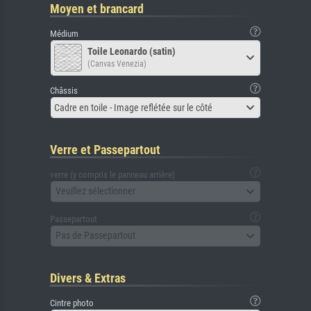
Moyen et brancard
Médium
Toile Leonardo (satin)
(Canvas Venezia)
Châssis
Cadre en toile - Image reflétée sur le côté
Verre et Passepartout
verre (y compris le panneau arrière)
Veuillez sélectionner
Passepartout
Pas de Passepartout
Divers & Extras
Cintre photo