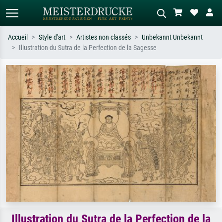
Accueil
Style d'art
Artistes non classés
Unbekannt Unbekannt
Illustration du Sutra de la Perfection de la Sagesse
Recherche standard
Recherche d'images IA
Recherchez par artiste, titre ou style –
Décrivez la scène – ex. prairie verte,
ex. Monet, Nuit étoilée,
abstrait avec beaucoup de rouge,
impressionnisme, vague de Hokusai,
tableau sombre, nu debout près d'un
nu.
arbre.
Illustration du Sutra de la Perfection de la