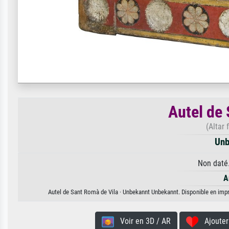
Autel de
(Altar
Unb
Non daté.
A
Autel de Sant Romà de Vila · Unbekannt Unbekannt. Disponible en impre
Voir en 3D / AR
Ajouter 