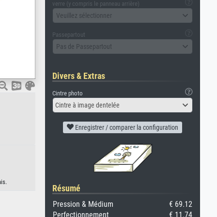
verre (y compris le panneau arrière)
Veuillez sélectionner
Passepartout
Pas de Passepartout
Divers & Extras
Cintre photo
Cintre à image dentelée
Enregistrer / comparer la configuration
is.
Résumé
Pression & Médium
€ 69.12
Perfectionnement
€ 11.74