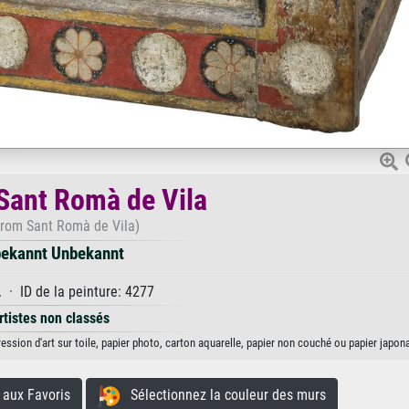
 Sant Romà de Vila
 from Sant Romà de Vila)
ekannt Unbekannt
 · ID de la peinture: 4277
rtistes non classés
ssion d'art sur toile, papier photo, carton aquarelle, papier non couché ou papier japona
aux Favoris
Sélectionnez la couleur des murs