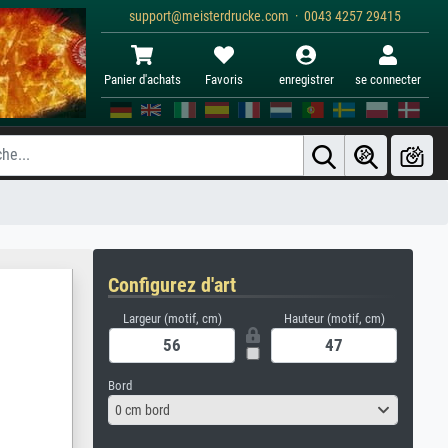
support@meisterdrucke.com · 0043 4257 29415
Panier d'achats
Favoris
enregistrer
se connecter
Configurez d'art
Largeur (motif, cm)
Hauteur (motif, cm)
Bord
0 cm bord