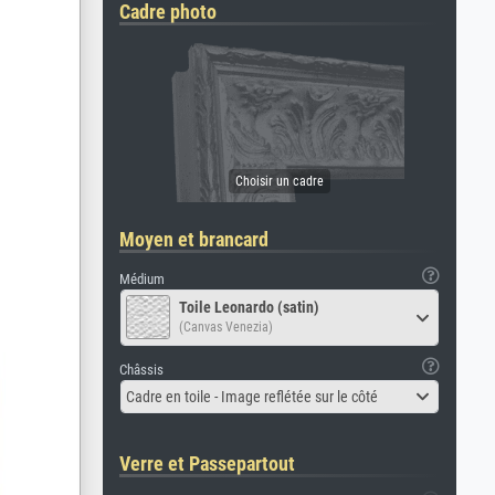
Cadre photo
Moyen et brancard
Médium
Toile Leonardo (satin)
(Canvas Venezia)
Châssis
Cadre en toile - Image reflétée sur le côté
Verre et Passepartout