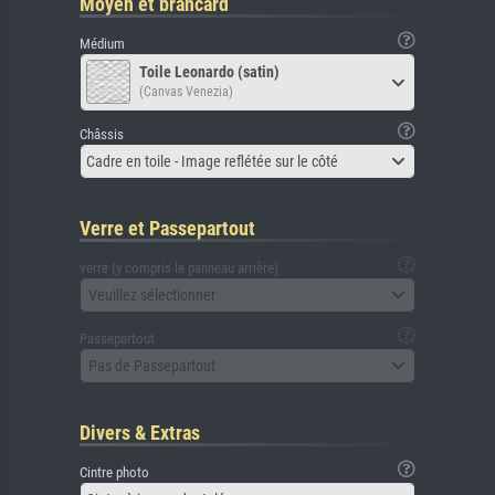
Moyen et brancard
Médium
Toile Leonardo (satin)
(Canvas Venezia)
Châssis
Cadre en toile - Image reflétée sur le côté
Verre et Passepartout
verre (y compris le panneau arrière)
Veuillez sélectionner
Passepartout
Pas de Passepartout
Divers & Extras
Cintre photo