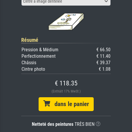
Cintre à image dentelée
Résumé
Pression & Médium
€ 66.50
Perfectionnement
€ 11.40
Châssis
€ 39.37
Cintre photo
€ 1.08
€ 118.35
(Enthält 17% MwSt.)
dans le panier
Netteté des peintures
TRÈS BIEN