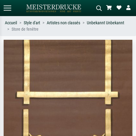
Accueil
Style d'art
Artistes non classés
Unbekannt Unbekannt
Store de fenêtre
Recherche standard
Recherche d'images IA
Recherchez par artiste, titre ou style –
Décrivez la scène – ex. prairie verte,
ex. Monet, Nuit étoilée,
abstrait avec beaucoup de rouge,
impressionnisme, vague de Hokusai,
tableau sombre, nu debout près d'un
nu.
arbre.