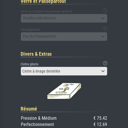
Verre et Passepartout
verre (y compris le panneau arrière)
Veuillez sélectionner
Passepartout
Pas de Passepartout
Divers & Extras
Cintre photo
Cintre à image dentelée
Résumé
Pression & Médium
€ 75.42
Perfectionnement
€ 12.69