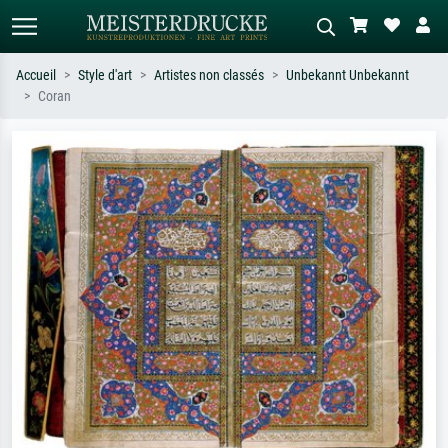
Accueil
Style d'art
Artistes non classés
Unbekannt Unbekannt
Coran
Recherche standard
Recherche d'images IA
Recherchez par artiste, titre ou style –
Décrivez la scène – ex. prairie verte,
ex. Monet, Nuit étoilée,
abstrait avec beaucoup de rouge,
impressionnisme, vague de Hokusai,
tableau sombre, nu debout près d'un
nu.
arbre.