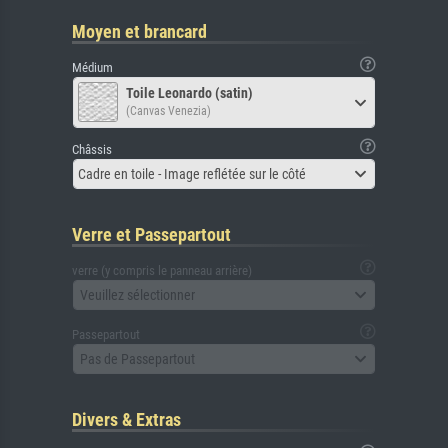
Moyen et brancard
Médium
Toile Leonardo (satin)
(Canvas Venezia)
Châssis
Cadre en toile - Image reflétée sur le côté
Verre et Passepartout
verre (y compris le panneau arrière)
Veuillez sélectionner
Passepartout
Pas de Passepartout
Divers & Extras