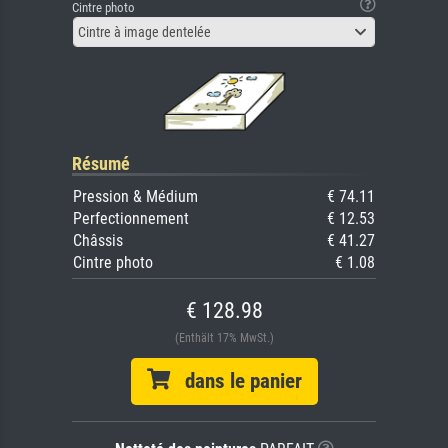
Cintre photo
Cintre à image dentelée
Résumé
Pression & Médium
€ 74.11
Perfectionnement
€ 12.53
Châssis
€ 41.27
Cintre photo
€ 1.08
€ 128.98
(Enthält 17% MwSt.)
dans le panier