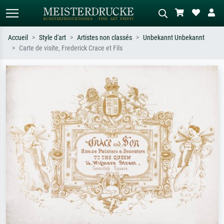
Accueil
Style d'art
Artistes non classés
Unbekannt Unbekannt
Carte de visite, Frederick Crace et Fils
Recherche standard
Recherche d'images IA
Recherchez par artiste, titre ou style –
Décrivez la scène – ex. prairie verte,
ex. Monet, Nuit étoilée,
abstrait avec beaucoup de rouge,
impressionnisme, vague de Hokusai,
tableau sombre, nu debout près d'un
nu.
arbre.