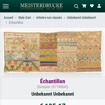
Accueil
Style d'art
Artistes non classés
Unbekannt Unbekannt
Échantillon
Recherche standard
Recherche d'images IA
Recherchez par artiste, titre ou style –
Décrivez la scène – ex. prairie verte,
ex. Monet, Nuit étoilée,
abstrait avec beaucoup de rouge,
impressionnisme, vague de Hokusai,
tableau sombre, nu debout près d'un
nu.
arbre.
Échantillon
(Sampler (6718064))
Unbekannt Unbekannt