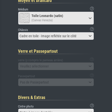
Moyen et brancard
Médium
Toile Leonardo (satin)
(Canvas Venezia)
Châssis
Cadre en toile - Image reflétée sur le côté
Verre et Passepartout
verre (y compris le panneau arrière)
Veuillez sélectionner
Passepartout
Pas de Passepartout
Divers & Extras
Cintre photo