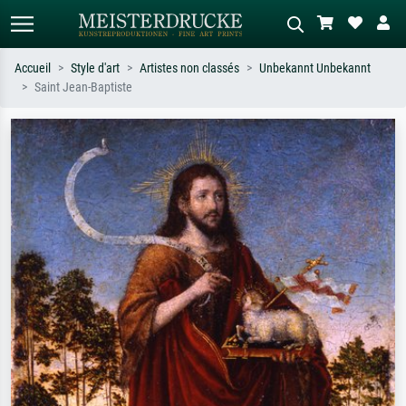
Accueil
Style d'art
Artistes non classés
Unbekannt Unbekannt
Saint Jean-Baptiste
Recherche standard
Recherche d'images IA
Recherchez par artiste, titre ou style –
Décrivez la scène – ex. prairie verte,
ex. Monet, Nuit étoilée,
abstrait avec beaucoup de rouge,
impressionnisme, vague de Hokusai,
tableau sombre, nu debout près d'un
nu.
arbre.