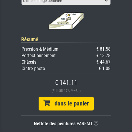
Cintre à image dentelée
Résumé
Pression & Médium
€ 81.58
Perfectionnement
€ 13.78
Châssis
€ 44.67
Cintre photo
€ 1.08
€ 141.11
(Enthält 17% MwSt.)
dans le panier
Netteté des peintures
PARFAIT