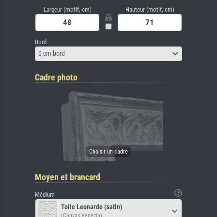
Largeur (motif, cm)
Hauteur (motif, cm)
Bord
0 cm bord
Cadre photo
Moyen et brancard
Médium
Toile Leonardo (satin)
(Canvas Venezia)