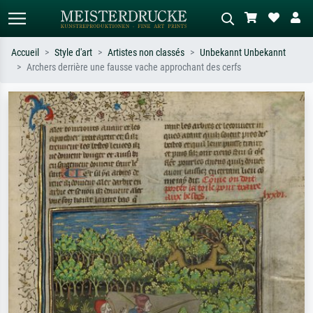
Accueil
Style d'art
Artistes non classés
Unbekannt Unbekannt
Archers derrière une fausse vache approchant des cerfs
Recherche standard
Recherche d'images IA
Recherchez par artiste, titre ou style –
Décrivez la scène – ex. prairie verte,
ex. Monet, Nuit étoilée,
abstrait avec beaucoup de rouge,
impressionnisme, vague de Hokusai,
tableau sombre, nu debout près d'un
nu.
arbre.