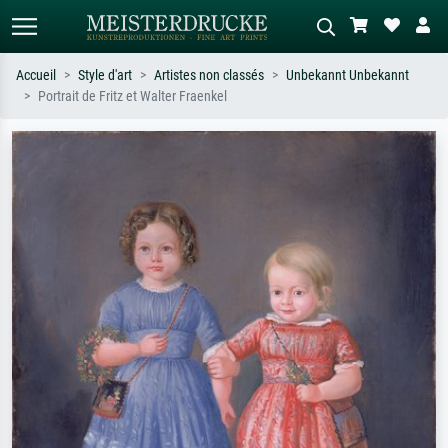
Accueil
Style d'art
Artistes non classés
Unbekannt Unbekannt
Portrait de Fritz et Walter Fraenkel
Recherche standard
Recherche d'images IA
Recherchez par artiste, titre ou style –
Décrivez la scène – ex. prairie verte,
ex. Monet, Nuit étoilée,
abstrait avec beaucoup de rouge,
impressionnisme, vague de Hokusai,
tableau sombre, nu debout près d'un
nu.
arbre.