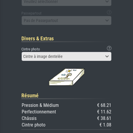
Veuillez sélectionner
Passepartout
Pas de Passepartout
Divers & Extras
Cintre photo
Cintre à image dentelée
Résumé
Pression & Médium
€ 68.21
Perfectionnement
€ 11.62
Châssis
€ 38.61
Cintre photo
€ 1.08