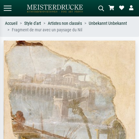
Accueil
Style d'art
Artistes non classés
Unbekannt Unbekannt
Fragment de mur avec un paysage du Nil
Recherche standard
Recherche d'images IA
Recherchez par artiste, titre ou style –
Décrivez la scène – ex. prairie verte,
ex. Monet, Nuit étoilée,
abstrait avec beaucoup de rouge,
impressionnisme, vague de Hokusai,
tableau sombre, nu debout près d'un
nu.
arbre.