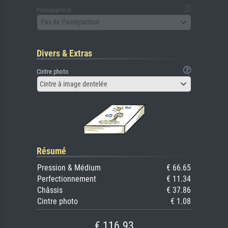
Passepartout
Pas de Passepartout
Divers & Extras
Cintre photo
Cintre à image dentelée
Résumé
Pression & Médium
€ 66.65
Perfectionnement
€ 11.34
Châssis
€ 37.86
Cintre photo
€ 1.08
€ 116.93