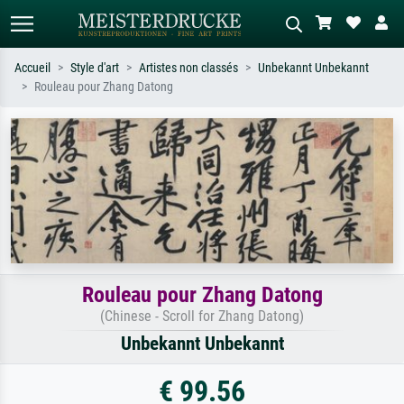
Accueil
Style d'art
Artistes non classés
Unbekannt Unbekannt
Rouleau pour Zhang Datong
Recherche standard
Recherche d'images IA
Recherchez par artiste, titre ou style –
Décrivez la scène – ex. prairie verte,
ex. Monet, Nuit étoilée,
abstrait avec beaucoup de rouge,
impressionnisme, vague de Hokusai,
tableau sombre, nu debout près d'un
nu.
arbre.
Rouleau pour Zhang Datong
(Chinese - Scroll for Zhang Datong)
Unbekannt Unbekannt
€ 99.56