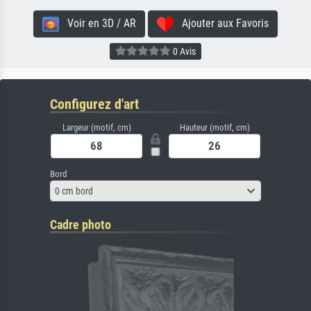
Voir en 3D / AR
Ajouter aux Favoris
0 Avis
Configurez d'art
Largeur (motif, cm)
Hauteur (motif, cm)
Bord
0 cm bord
Cadre photo