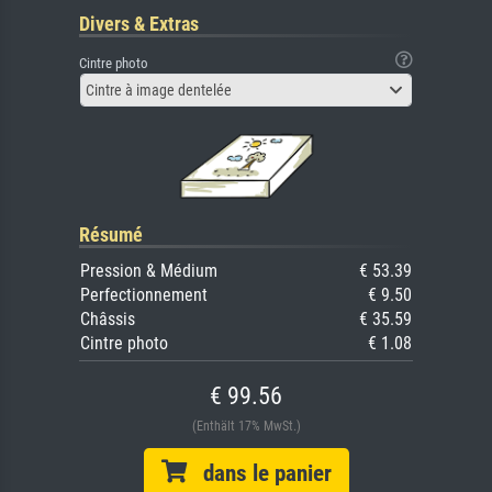
Divers & Extras
Cintre photo
Cintre à image dentelée
Résumé
Pression & Médium
€ 53.39
Perfectionnement
€ 9.50
Châssis
€ 35.59
Cintre photo
€ 1.08
€ 99.56
(Enthält 17% MwSt.)
dans le panier