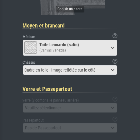
Moyen et brancard
Médium
Toile Leonardo (satin)
(Canvas Venezia)
Châssis
Cadre en toile - Image reflétée sur le côté
Verre et Passepartout
verre (y compris le panneau arrière)
Veuillez sélectionner
Passepartout
Pas de Passepartout