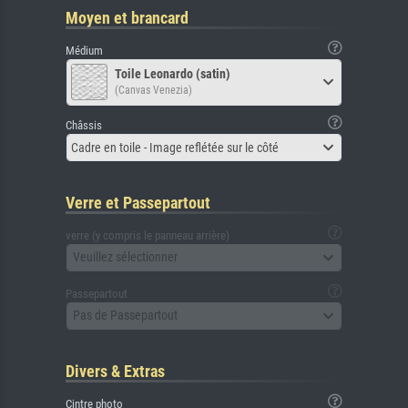
Moyen et brancard
Médium
Toile Leonardo (satin)
(Canvas Venezia)
Châssis
Cadre en toile - Image reflétée sur le côté
Verre et Passepartout
verre (y compris le panneau arrière)
Veuillez sélectionner
Passepartout
Pas de Passepartout
Divers & Extras
Cintre photo