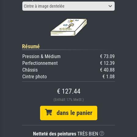
Cintre à image dentelée
Résumé
Pression & Médium
€ 73.09
Perfectionnement
€ 12.39
Châssis
€ 40.88
Cintre photo
€ 1.08
€ 127.44
(Enthält 17% MwSt.)
dans le panier
Netteté des peintures
TRÈS BIEN