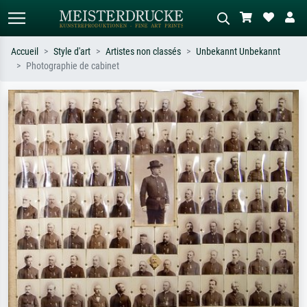
Accueil
Style d'art
Artistes non classés
Unbekannt Unbekannt
Photographie de cabinet
Recherche standard
Recherche d'images IA
Recherchez par artiste, titre ou style –
Décrivez la scène – ex. prairie verte,
ex. Monet, Nuit étoilée,
abstrait avec beaucoup de rouge,
impressionnisme, vague de Hokusai,
tableau sombre, nu debout près d'un
nu.
arbre.