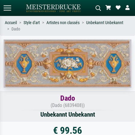
Accueil
Style d'art
Artistes non classés
Unbekannt Unbekannt
Dado
Recherche standard
Recherche d'images IA
Recherchez par artiste, titre ou style –
Décrivez la scène – ex. prairie verte,
ex. Monet, Nuit étoilée,
abstrait avec beaucoup de rouge,
impressionnisme, vague de Hokusai,
tableau sombre, nu debout près d'un
nu.
arbre.
Dado
(Dado (6839408))
Unbekannt Unbekannt
€ 99.56