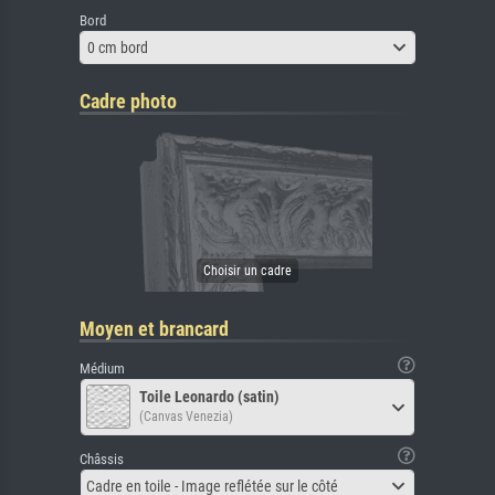
Bord
0 cm bord
Cadre photo
Moyen et brancard
Médium
Toile Leonardo (satin)
(Canvas Venezia)
Châssis
Cadre en toile - Image reflétée sur le côté