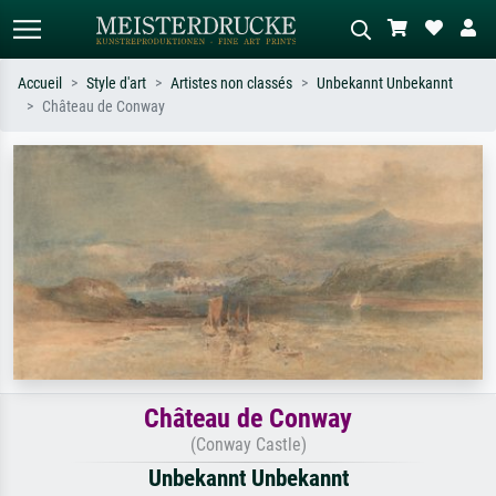
Accueil
Style d'art
Artistes non classés
Unbekannt Unbekannt
Château de Conway
Recherche standard
Recherche d'images IA
Recherchez par artiste, titre ou style –
Décrivez la scène – ex. prairie verte,
ex. Monet, Nuit étoilée,
abstrait avec beaucoup de rouge,
impressionnisme, vague de Hokusai,
tableau sombre, nu debout près d'un
nu.
arbre.
Château de Conway
(Conway Castle)
Unbekannt Unbekannt