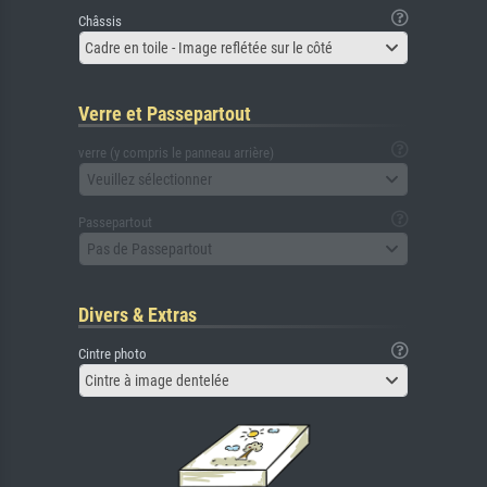
Châssis
Cadre en toile - Image reflétée sur le côté
Verre et Passepartout
verre (y compris le panneau arrière)
Veuillez sélectionner
Passepartout
Pas de Passepartout
Divers & Extras
Cintre photo
Cintre à image dentelée