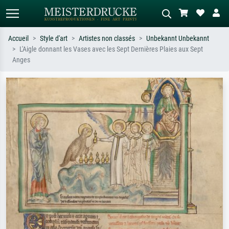
Accueil
Style d'art
Artistes non classés
Unbekannt Unbekannt
L'Aigle donnant les Vases avec les Sept Dernières Plaies aux Sept
Recherche standard
Recherche d'images IA
Anges
Recherchez par artiste, titre ou style –
Décrivez la scène – ex. prairie verte,
ex. Monet, Nuit étoilée,
abstrait avec beaucoup de rouge,
impressionnisme, vague de Hokusai,
tableau sombre, nu debout près d'un
nu.
arbre.