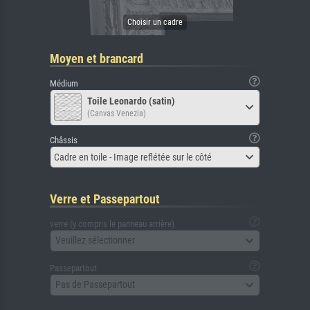
Moyen et brancard
Médium
Toile Leonardo (satin)
(Canvas Venezia)
Châssis
Cadre en toile - Image reflétée sur le côté
Verre et Passepartout
verre (y compris le panneau arrière)
Veuillez sélectionner
Passepartout
Pas de Passepartout