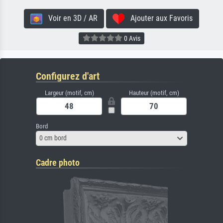
Voir en 3D / AR
Ajouter aux Favoris
0 Avis
Configurez d'art
Largeur (motif, cm)
Hauteur (motif, cm)
Bord
0 cm bord
Cadre photo