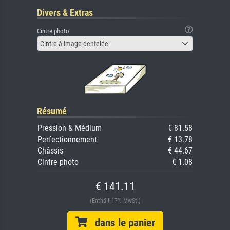
Divers & Extras
Cintre photo
Cintre à image dentelée
Résumé
Pression & Médium
€ 81.58
Perfectionnement
€ 13.78
Châssis
€ 44.67
Cintre photo
€ 1.08
€ 141.11
(Enthält 17% MwSt.)
dans le panier