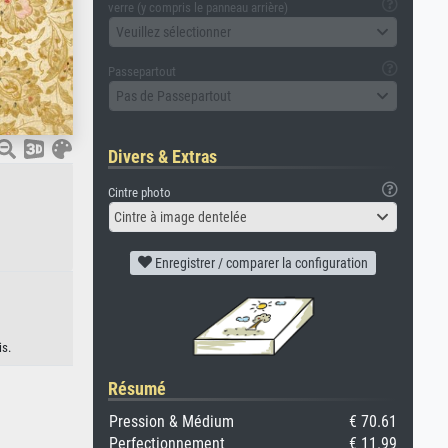
verre (y compris le panneau arrière)
Veuillez sélectionner
Passepartout
Pas de Passepartout
Divers & Extras
Cintre photo
Cintre à image dentelée
Enregistrer / comparer la configuration
is.
Résumé
Pression & Médium
€ 70.61
Perfectionnement
€ 11.99