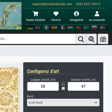
support@meisterdrucke.com · 0043 4257 29415
Panier d'achats
Favoris
enregistrer
se connecter
Configurez d'art
Largeur (motif, cm)
Hauteur (motif, cm)
Bord
0 cm bord