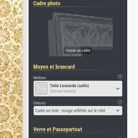
Cadre photo
Moyen et brancard
Médium
Toile Leonardo (satin)
(Canvas Venezia)
Châssis
Cadre en toile - Image reflétée sur le côté
Verre et Passepartout