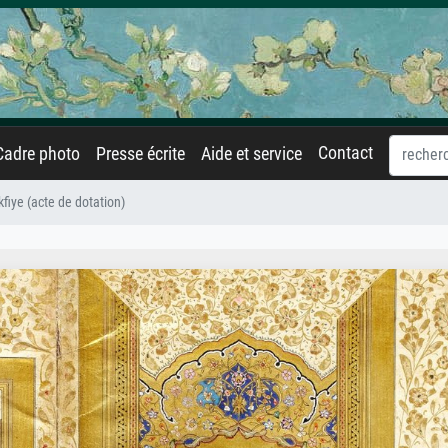
Contact
Cadre photo
Presse écrite
Aide et service
fiye (acte de dotation)