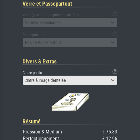
Verre et Passepartout
verre (y compris le panneau arrière)
Veuillez sélectionner
Passepartout
Pas de Passepartout
Divers & Extras
Cintre photo
Cintre à image dentelée
Résumé
Pression & Médium
€ 76.83
Perfectionnement
€ 12.96