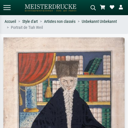
Accueil
Style d'art
Artistes non classés
Unbekannt Unbekannt
Portrait de Tiah Weil
Recherche standard
Recherche d'images IA
Recherchez par artiste, titre ou style –
Décrivez la scène – ex. prairie verte,
ex. Monet, Nuit étoilée,
abstrait avec beaucoup de rouge,
impressionnisme, vague de Hokusai,
tableau sombre, nu debout près d'un
nu.
arbre.