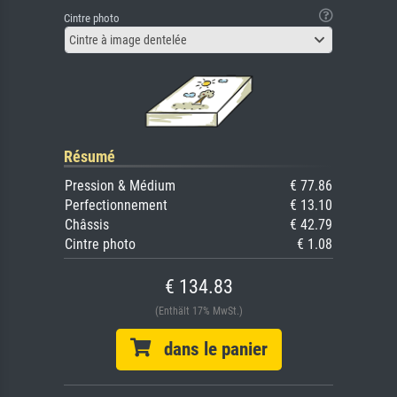
Cintre photo
Cintre à image dentelée
Résumé
Pression & Médium
€ 77.86
Perfectionnement
€ 13.10
Châssis
€ 42.79
Cintre photo
€ 1.08
€ 134.83
(Enthält 17% MwSt.)
dans le panier