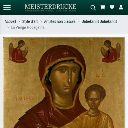
Accueil
Style d'art
Artistes non classés
Unbekannt Unbekannt
La Vierge Hodegetria
Recherche standard
Recherche d'images IA
Recherchez par artiste, titre ou style –
Décrivez la scène – ex. prairie verte,
ex. Monet, Nuit étoilée,
abstrait avec beaucoup de rouge,
impressionnisme, vague de Hokusai,
tableau sombre, nu debout près d'un
nu.
arbre.