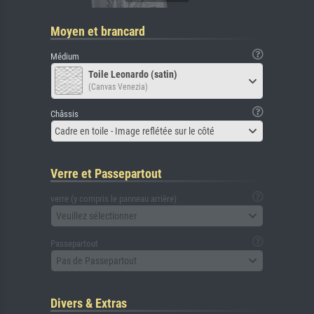
Moyen et brancard
Médium
Toile Leonardo (satin)
(Canvas Venezia)
Châssis
Cadre en toile - Image reflétée sur le côté
Verre et Passepartout
verre (y compris le panneau arrière)
Veuillez sélectionner
Passepartout
Pas de Passepartout
Divers & Extras