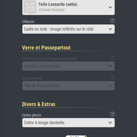
Toile Leonardo (satin)
(Canvas Venezia)
Châssis
Cadre en toile - Image reflétée sur le côté
Verre et Passepartout
verre (y compris le panneau arrière)
Veuillez sélectionner
Passepartout
Pas de Passepartout
Divers & Extras
Cintre photo
Cintre à image dentelée