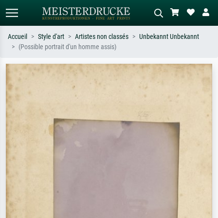
Accueil
Style d'art
Artistes non classés
Unbekannt Unbekannt
(Possible portrait d'un homme assis)
Recherche standard
Recherche d'images IA
Recherchez par artiste, titre ou style –
Décrivez la scène – ex. prairie verte,
ex. Monet, Nuit étoilée,
abstrait avec beaucoup de rouge,
impressionnisme, vague de Hokusai,
tableau sombre, nu debout près d'un
nu.
arbre.