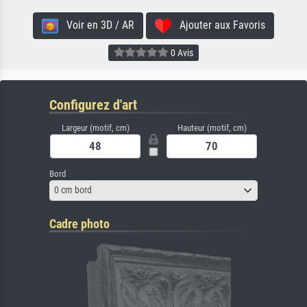
Voir en 3D / AR
Ajouter aux Favoris
0 Avis
Configurez d'art
Largeur (motif, cm)
Hauteur (motif, cm)
Bord
0 cm bord
Cadre photo