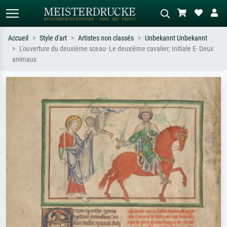
Accueil
Style d'art
Artistes non classés
Unbekannt Unbekannt
L'ouverture du deuxième sceau- Le deuxième cavalier; Initiale E- Deux
Recherche standard
Recherche d'images IA
animaux
Recherchez par artiste, titre ou style –
Décrivez la scène – ex. prairie verte,
ex. Monet, Nuit étoilée,
abstrait avec beaucoup de rouge,
impressionnisme, vague de Hokusai,
tableau sombre, nu debout près d'un
nu.
arbre.