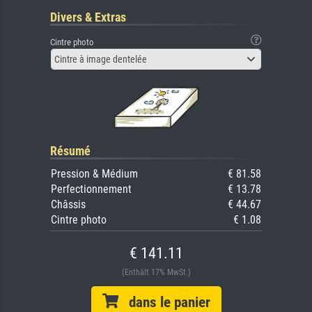
Divers & Extras
Cintre photo
Cintre à image dentelée
Résumé
Pression & Médium
€ 81.58
Perfectionnement
€ 13.78
Châssis
€ 44.67
Cintre photo
€ 1.08
€ 141.11
(Enthält 17% MwSt.)
dans le panier