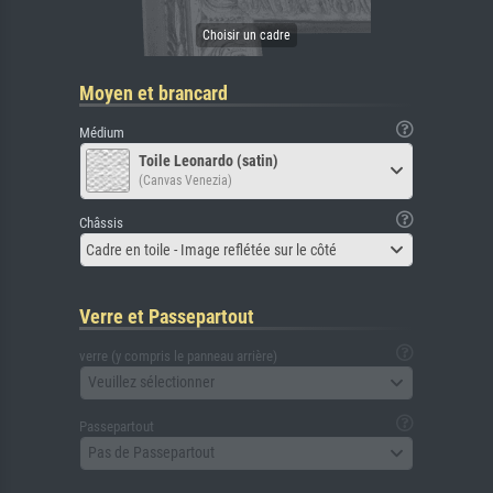
Moyen et brancard
Médium
Toile Leonardo (satin)
(Canvas Venezia)
Châssis
Cadre en toile - Image reflétée sur le côté
Verre et Passepartout
verre (y compris le panneau arrière)
Veuillez sélectionner
Passepartout
Pas de Passepartout