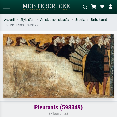
Accueil
Style d'art
Artistes non classés
Unbekannt Unbekannt
Pleurants (598349)
Recherche standard
Recherche d'images IA
Recherchez par artiste, titre ou style –
Décrivez la scène – ex. prairie verte,
ex. Monet, Nuit étoilée,
abstrait avec beaucoup de rouge,
impressionnisme, vague de Hokusai,
tableau sombre, nu debout près d'un
nu.
arbre.
Pleurants (598349)
(Pleurants)