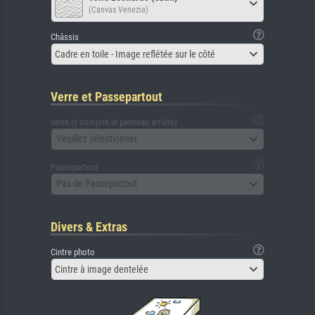
(Canvas Venezia)
Châssis
Cadre en toile - Image reflétée sur le côté
Verre et Passepartout
verre (y compris le panneau arrière)
Veuillez sélectionner
Passepartout
Pas de Passepartout
Divers & Extras
Cintre photo
Cintre à image dentelée