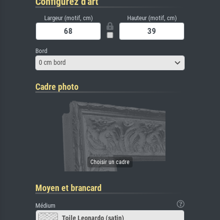
Configurez d'art
Largeur (motif, cm)
Hauteur (motif, cm)
Bord
0 cm bord
Cadre photo
Moyen et brancard
Médium
Toile Leonardo (satin)