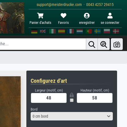
support@meisterdrucke.com · 0043 4257 29415
Panier d'achats
Favoris
enregistrer
se connecter
Configurez d'art
Largeur (motif, cm)
Hauteur (motif, cm)
Bord
0 cm bord