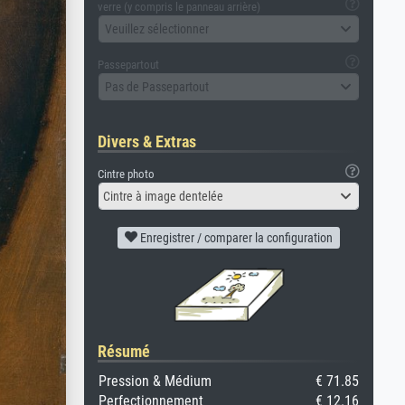
verre (y compris le panneau arrière)
Veuillez sélectionner
Passepartout
Pas de Passepartout
Divers & Extras
Cintre photo
Cintre à image dentelée
Enregistrer / comparer la configuration
Résumé
Pression & Médium
€ 71.85
Perfectionnement
€ 12.16