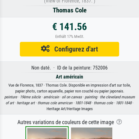
(View of Florence, 1837. )
Thomas Cole
€ 141.56
Enthält 17% MwSt.
Configurez d'art
Non daté. · ID de la peinture: 752006
Art américain
Vue de Florence, 1837 · Thomas Cole. Disponible en impression d'art sur toile,
papier photo, carton aquarelle, papier non couché ou papier japonais.
peinture ·
19ème siècle ·
américain ·
oil on canvas ·
painting ·
the cleveland museum
of art ·
heritage art ·
thomas cole american ·
1801-1848 ·
thomas cole ·
1801-1848
·
Heritage Art/Heritage Images
Autres variations de couleurs de cette image