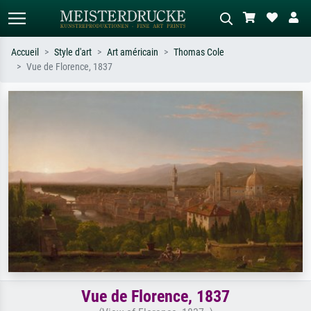
Accueil
Style d'art
Art américain
Thomas Cole
Vue de Florence, 1837
Recherche standard
Recherche d'images IA
Recherchez par artiste, titre ou style –
Décrivez la scène – ex. prairie verte,
ex. Monet, Nuit étoilée,
abstrait avec beaucoup de rouge,
impressionnisme, vague de Hokusai,
tableau sombre, nu debout près d'un
nu.
arbre.
Vue de Florence, 1837