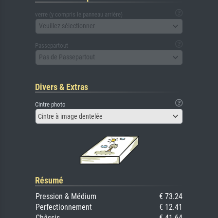
verre (y compris le panneau arrière)
Veuillez sélectionner
Passepartout
Pas de Passepartout
Divers & Extras
Cintre photo
Cintre à image dentelée
Résumé
Pression & Médium
€ 73.24
Perfectionnement
€ 12.41
Châssis
€ 41.64