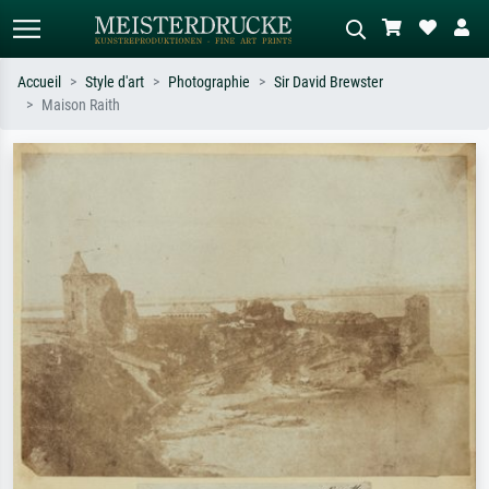
Accueil
Style d'art
Photographie
Sir David Brewster
Maison Raith
Recherche standard
Recherche d'images IA
Recherchez par artiste, titre ou style –
Décrivez la scène – ex. prairie verte,
ex. Monet, Nuit étoilée,
abstrait avec beaucoup de rouge,
impressionnisme, vague de Hokusai,
tableau sombre, nu debout près d'un
nu.
arbre.