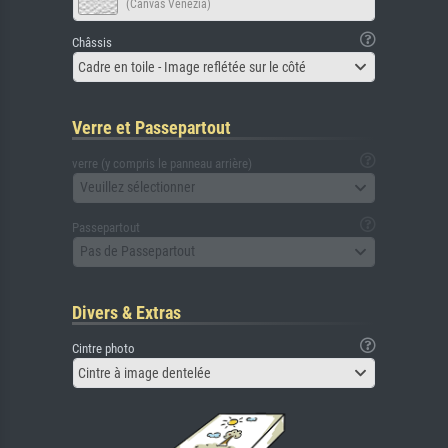
(Canvas Venezia)
Châssis
Cadre en toile - Image reflétée sur le côté
Verre et Passepartout
verre (y compris le panneau arrière)
Veuillez sélectionner
Passepartout
Pas de Passepartout
Divers & Extras
Cintre photo
Cintre à image dentelée