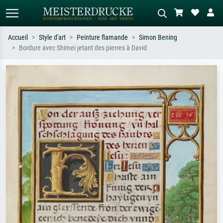
Accueil
Style d'art
Peinture flamande
Simon Bening
Bordure avec Shimei jetant des pierres à David
Recherche standard
Recherche d'images IA
Recherchez par artiste, titre ou style –
Décrivez la scène – ex. prairie verte,
ex. Monet, Nuit étoilée,
abstrait avec beaucoup de rouge,
impressionnisme, vague de Hokusai,
tableau sombre, nu debout près d'un
nu.
arbre.