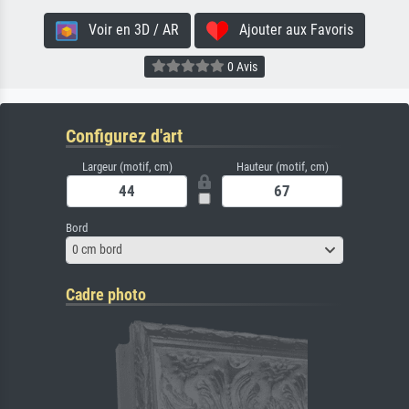
Voir en 3D / AR
Ajouter aux Favoris
0 Avis
Configurez d'art
Largeur (motif, cm)
Hauteur (motif, cm)
Bord
0 cm bord
Cadre photo