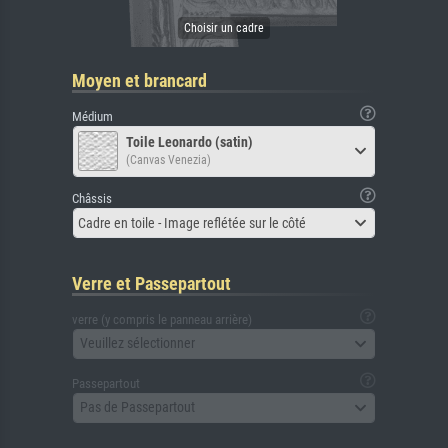
Moyen et brancard
Médium
Toile Leonardo (satin)
(Canvas Venezia)
Châssis
Cadre en toile - Image reflétée sur le côté
Verre et Passepartout
verre (y compris le panneau arrière)
Veuillez sélectionner
Passepartout
Pas de Passepartout