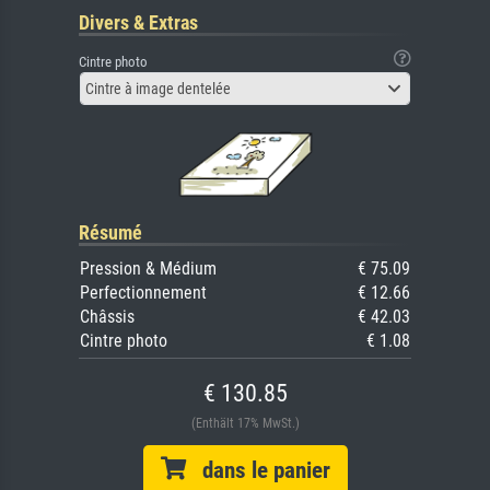
Divers & Extras
Cintre photo
Cintre à image dentelée
Résumé
Pression & Médium
€ 75.09
Perfectionnement
€ 12.66
Châssis
€ 42.03
Cintre photo
€ 1.08
€ 130.85
(Enthält 17% MwSt.)
dans le panier