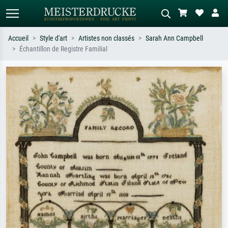
Accueil
Style d'art
Artistes non classés
Sarah Ann Campbell
Échantillon de Registre Familial
Recherche standard
Recherche d'images IA
Recherchez par artiste, titre ou style –
Décrivez la scène – ex. prairie verte,
ex. Monet, Nuit étoilée,
abstrait avec beaucoup de rouge,
impressionnisme, vague de Hokusai,
tableau sombre, nu debout près d'un
nu.
arbre.