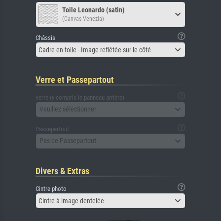
Toile Leonardo (satin)
(Canvas Venezia)
Châssis
Cadre en toile - Image reflétée sur le côté
Verre et Passepartout
verre (y compris le panneau arrière)
Veuillez sélectionner
Passepartout
Pas de Passepartout
Divers & Extras
Cintre photo
Cintre à image dentelée