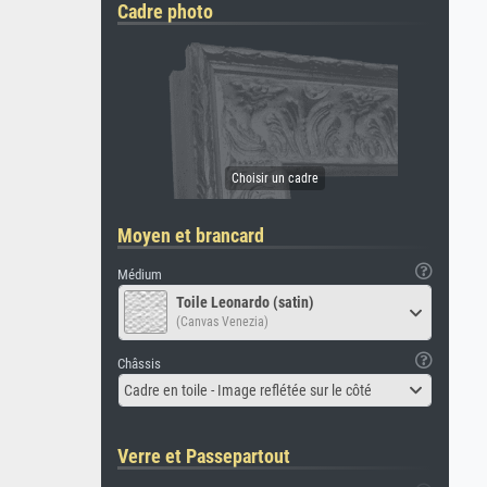
Cadre photo
Moyen et brancard
Médium
Toile Leonardo (satin)
(Canvas Venezia)
Châssis
Cadre en toile - Image reflétée sur le côté
Verre et Passepartout