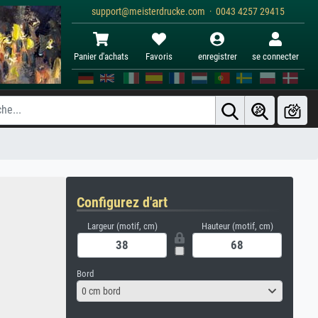
support@meisterdrucke.com · 0043 4257 29415
Panier d'achats
Favoris
enregistrer
se connecter
Configurez d'art
Largeur (motif, cm)
Hauteur (motif, cm)
Bord
0 cm bord