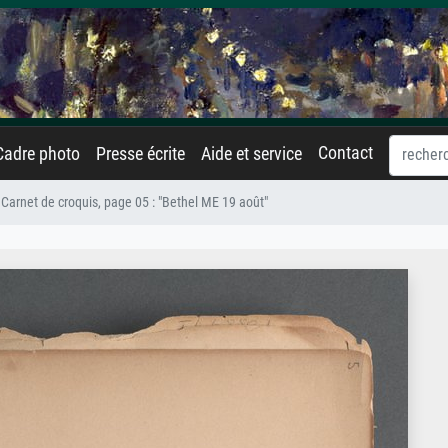
Contact
Cadre photo
Presse écrite
Aide et service
Carnet de croquis, page 05 : "Bethel ME 19 août"