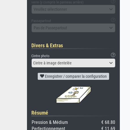
verre (y compris le panneau arrière)
Veuillez sélectionner
Passepartout
Pas de Passepartout
Divers & Extras
Cintre photo
Cintre à image dentelée
Enregistrer / comparer la configuration
Résumé
Pression & Médium
€ 68.80
Perfectionnement
€ 11.69