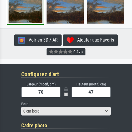
Voir en 3D / AR
Ajouter aux Favoris
0 Avis
Configurez d'art
Largeur (motif, cm)
Hauteur (motif, cm)
Bord
0 cm bord
Cadre photo