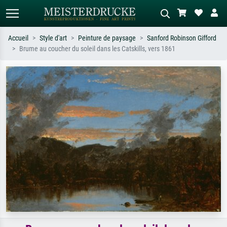
Accueil
Style d'art
Peinture de paysage
Sanford Robinson Gifford
Brume au coucher du soleil dans les Catskills, vers 1861
Recherche standard
Recherche d'images IA
Recherchez par artiste, titre ou style –
Décrivez la scène – ex. prairie verte,
ex. Monet, Nuit étoilée,
abstrait avec beaucoup de rouge,
impressionnisme, vague de Hokusai,
tableau sombre, nu debout près d'un
nu.
arbre.