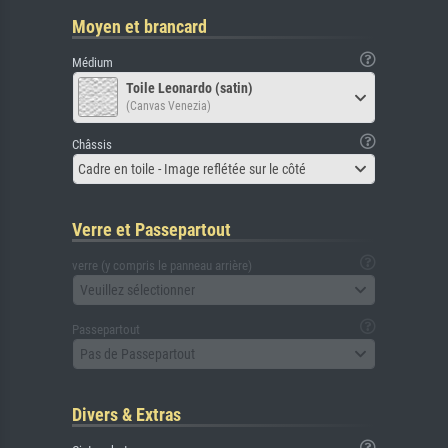
Moyen et brancard
Médium
Toile Leonardo (satin)
(Canvas Venezia)
Châssis
Cadre en toile - Image reflétée sur le côté
Verre et Passepartout
verre (y compris le panneau arrière)
Veuillez sélectionner
Passepartout
Pas de Passepartout
Divers & Extras