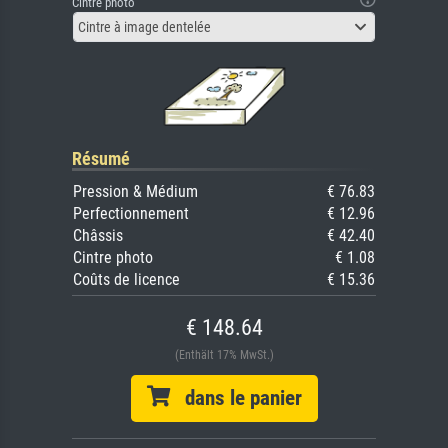
Cintre photo
Cintre à image dentelée
Résumé
Pression & Médium
€ 76.83
Perfectionnement
€ 12.96
Châssis
€ 42.40
Cintre photo
€ 1.08
Coûts de licence
€ 15.36
€ 148.64
(Enthält 17% MwSt.)
dans le panier