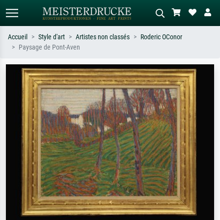
Accueil
Style d'art
Artistes non classés
Roderic OConor
Paysage de Pont-Aven
Recherche standard
Recherche d'images IA
Recherchez par artiste, titre ou style –
Décrivez la scène – ex. prairie verte,
ex. Monet, Nuit étoilée,
abstrait avec beaucoup de rouge,
impressionnisme, vague de Hokusai,
tableau sombre, nu debout près d'un
nu.
arbre.