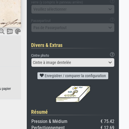
verre (y compris le panneau arrière)
Veuillez sélectionner
Passepartout
Pas de Passepartout
Divers & Extras
Cintre photo
Cintre à image dentelée
Enregistrer / comparer la configuration
u papier
Résumé
Pression & Médium
€ 75.42
Perfectionnement
€ 12.69