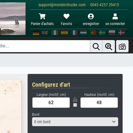
support@meisterdrucke.com · 0043 4257 29415
Panier d'achats
Favoris
enregistrer
se connecter
Configurez d'art
Largeur (motif, cm)
Hauteur (motif, cm)
Bord
0 cm bord