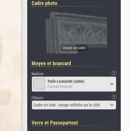
Cadre photo
Moyen et brancard
Médium
Toile Leonardo (satin)
(Canvas Venezia)
Châssis
Cadre en toile - Image reflétée sur le côté
Verre et Passepartout