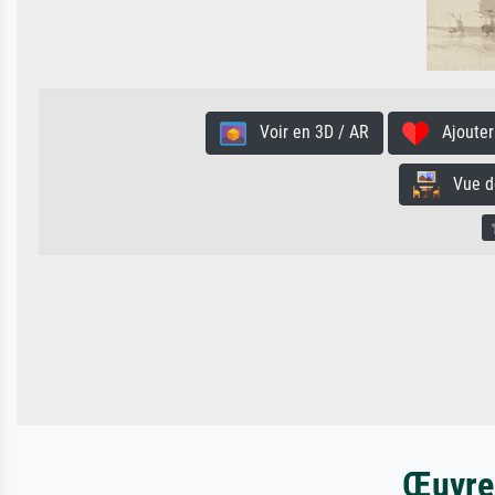
Voir en 3D / AR
Ajouter 
Vue de 
Œuvres