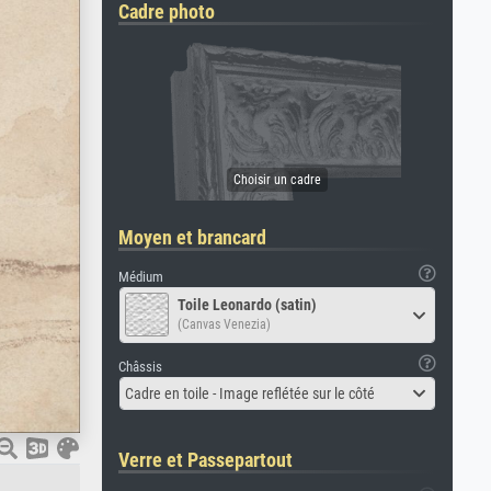
Cadre photo
Moyen et brancard
Médium
Toile Leonardo (satin)
(Canvas Venezia)
Châssis
Cadre en toile - Image reflétée sur le côté
Verre et Passepartout