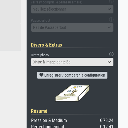
verre (y compris le panneau arrière)
Veuillez sélectionner
Passepartout
Pas de Passepartout
Divers & Extras
.
Cintre photo
Cintre à image dentelée
Enregistrer / comparer la configuration
Résumé
Pression & Médium
€ 73.24
Perfectionnement
€ 12.41