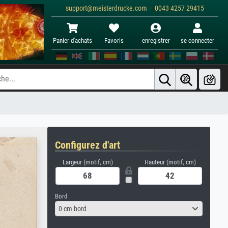
support@meisterdrucke.com · 0043 4257 29415
Panier d'achats
Favoris
enregistrer
se connecter
Configurez d'art
Largeur (motif, cm)
Hauteur (motif, cm)
Bord
0 cm bord