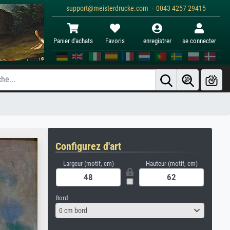
support@meisterdrucke.com · 0043 4257 29415
Panier d'achats
Favoris
enregistrer
se connecter
Configurez d'art
Largeur (motif, cm)
Hauteur (motif, cm)
Bord
0 cm bord