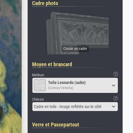
Cadre photo
Moyen et brancard
Médium
Toile Leonardo (satin)
(Canvas Venezia)
Châssis
Cadre en toile - Image reflétée sur le côté
Verre et Passepartout