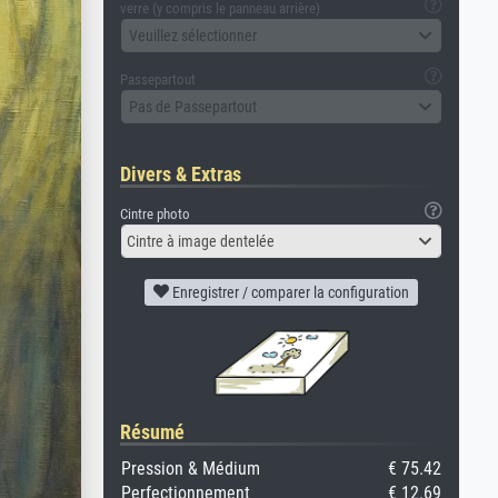
verre (y compris le panneau arrière)
Veuillez sélectionner
Passepartout
Pas de Passepartout
Divers & Extras
Cintre photo
Cintre à image dentelée
Enregistrer / comparer la configuration
Résumé
Pression & Médium
€ 75.42
Perfectionnement
€ 12.69