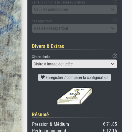
verre (y compris le panneau arrière)
Veuillez sélectionner
Passepartout
Pas de Passepartout
Divers & Extras
Cintre photo
Cintre à image dentelée
Enregistrer / comparer la configuration
Résumé
Pression & Médium
€ 71.85
Perfectionnement
€ 12.16