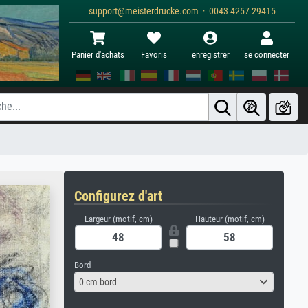
support@meisterdrucke.com · 0043 4257 29415
Panier d'achats
Favoris
enregistrer
se connecter
Configurez d'art
Largeur (motif, cm)
Hauteur (motif, cm)
Bord
0 cm bord