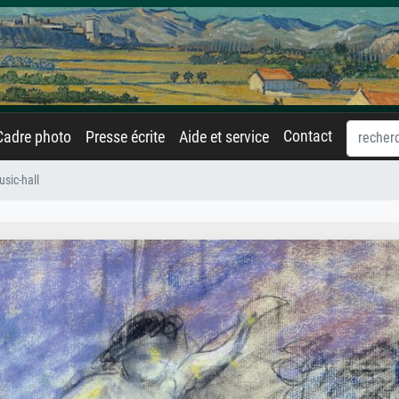
Contact
Cadre photo
Presse écrite
Aide et service
usic-hall