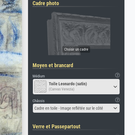
Cadre photo
Moyen et brancard
Médium
Toile Leonardo (satin)
(Canvas Venezia)
Châssis
Cadre en toile - Image reflétée sur le côté
Verre et Passepartout