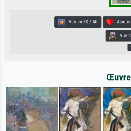
Voir en 3D / AR
Ajouter 
Vue de 
Œuvres