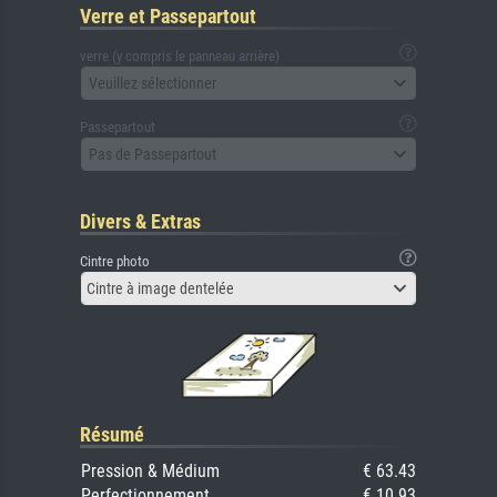
Verre et Passepartout
verre (y compris le panneau arrière)
Veuillez sélectionner
Passepartout
Pas de Passepartout
Divers & Extras
Cintre photo
Cintre à image dentelée
Résumé
Pression & Médium
€ 63.43
Perfectionnement
€ 10.93