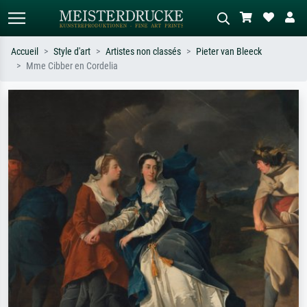
Accueil
Style d'art
Artistes non classés
Pieter van Bleeck
Mme Cibber en Cordelia
Recherche standard
Recherche d'images IA
Recherchez par artiste, titre ou style –
Décrivez la scène – ex. prairie verte,
ex. Monet, Nuit étoilée,
abstrait avec beaucoup de rouge,
impressionnisme, vague de Hokusai,
tableau sombre, nu debout près d'un
nu.
arbre.