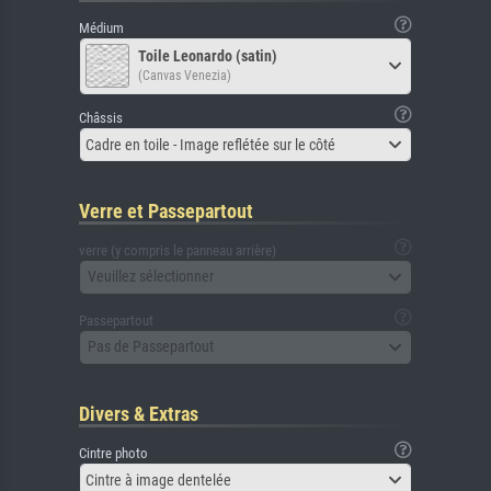
Médium
Toile Leonardo (satin)
(Canvas Venezia)
Châssis
Cadre en toile - Image reflétée sur le côté
Verre et Passepartout
verre (y compris le panneau arrière)
Veuillez sélectionner
Passepartout
Pas de Passepartout
Divers & Extras
Cintre photo
Cintre à image dentelée