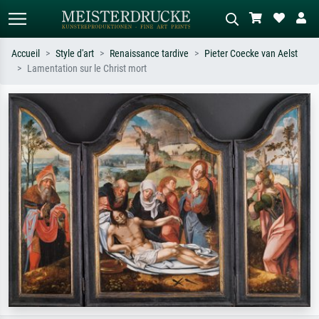
Accueil
Style d'art
Renaissance tardive
Pieter Coecke van Aelst
Lamentation sur le Christ mort
Recherche standard
Recherche d'images IA
Recherchez par artiste, titre ou style –
Décrivez la scène – ex. prairie verte,
ex. Monet, Nuit étoilée,
abstrait avec beaucoup de rouge,
impressionnisme, vague de Hokusai,
tableau sombre, nu debout près d'un
nu.
arbre.