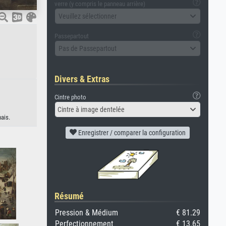
verre (y compris le panneau arrière)
Veuillez sélectionner
Passepartout
Pas de Passepartout
Divers & Extras
Cintre photo
Cintre à image dentelée
ais.
Enregistrer / comparer la configuration
Résumé
Pression & Médium
€ 81.29
Perfectionnement
€ 13.65