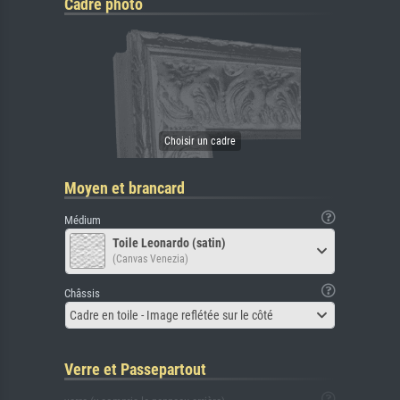
Cadre photo
Moyen et brancard
Médium
Toile Leonardo (satin)
(Canvas Venezia)
Châssis
Cadre en toile - Image reflétée sur le côté
Verre et Passepartout