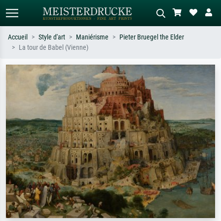
Accueil
Style d'art
Maniérisme
Pieter Bruegel the Elder
La tour de Babel (Vienne)
Recherche standard
Recherche d'images IA
Recherchez par artiste, titre ou style –
Décrivez la scène – ex. prairie verte,
ex. Monet, Nuit étoilée,
abstrait avec beaucoup de rouge,
impressionnisme, vague de Hokusai,
tableau sombre, nu debout près d'un
nu.
arbre.