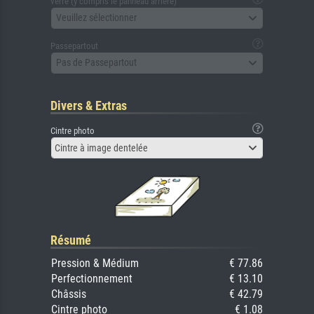
verre (y compris le panneau arrière)
Veuillez sélectionner
Passepartout
Pas de Passepartout
Divers & Extras
Cintre photo
Cintre à image dentelée
Résumé
Pression & Médium
€ 77.86
Perfectionnement
€ 13.10
Châssis
€ 42.79
Cintre photo
€ 1.08