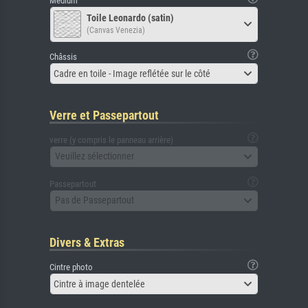
Médium
Toile Leonardo (satin)
(Canvas Venezia)
Châssis
Cadre en toile - Image reflétée sur le côté
Verre et Passepartout
verre (y compris le panneau arrière)
Veuillez sélectionner
Passepartout
Pas de Passepartout
Divers & Extras
Cintre photo
Cintre à image dentelée