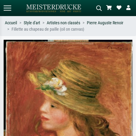
Accueil
Style d'art
Artistes non classés
Pierre Auguste Renoir
Fillette au chapeau de paille (oil on canvas)
Recherche standard
Recherche d'images IA
Recherchez par artiste, titre ou style –
Décrivez la scène – ex. prairie verte,
ex. Monet, Nuit étoilée,
abstrait avec beaucoup de rouge,
impressionnisme, vague de Hokusai,
tableau sombre, nu debout près d'un
nu.
arbre.