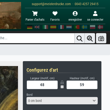
support@meisterdrucke.com · 0043 4257 29415
Panier d'achats
Favoris
enregistrer
se connecter
Configurez d'art
Largeur (motif, cm)
Hauteur (motif, cm)
Bord
0 cm bord