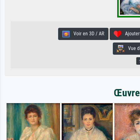
Voir en 3D / AR
Ajouter 
Vue de 
Œuvres