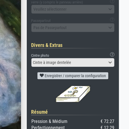
verre (y compris le panneau arrière)
Veuillez sélectionner
Passepartout
Pas de Passepartout
Divers & Extras
Cintre photo
Cintre à image dentelée
Enregistrer / comparer la configuration
Résumé
Pression & Médium
€ 72.27
Perfectionnement
€ 12.29