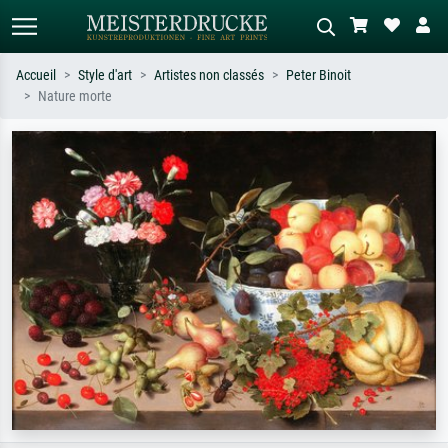
Accueil
Style d'art
Artistes non classés
Peter Binoit
Nature morte
Recherche standard
Recherche d'images IA
Recherchez par artiste, titre ou style –
Décrivez la scène – ex. prairie verte,
ex. Monet, Nuit étoilée,
abstrait avec beaucoup de rouge,
impressionnisme, vague de Hokusai,
tableau sombre, nu debout près d'un
nu.
arbre.