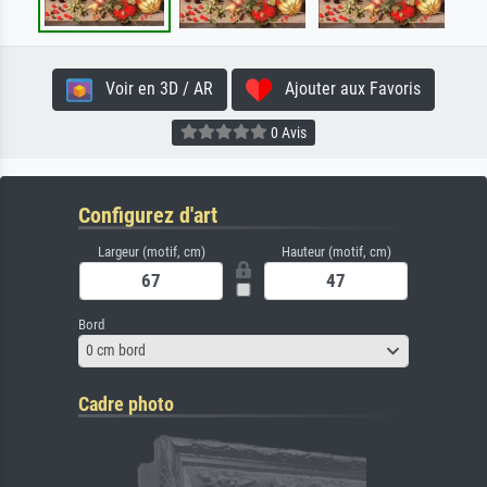
Voir en 3D / AR
Ajouter aux Favoris
0 Avis
Configurez d'art
Largeur (motif, cm)
Hauteur (motif, cm)
Bord
0 cm bord
Cadre photo