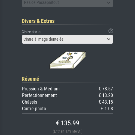
Pas de Passepartout
Divers & Extras
Cintre photo
Cintre à image dentelée
Résumé
Pression & Médium
€ 78.57
Perfectionnement
€ 13.20
Châssis
€ 43.15
Cintre photo
€ 1.08
€ 135.99
(Enthält 17% MwSt.)