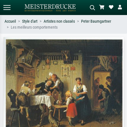
Accueil
Style d'art
Artistes non classés
Peter Baumgartner
Les meilleurs comportements
Recherche standard
Recherche d'images IA
Recherchez par artiste, titre ou style –
Décrivez la scène – ex. prairie verte,
ex. Monet, Nuit étoilée,
abstrait avec beaucoup de rouge,
impressionnisme, vague de Hokusai,
tableau sombre, nu debout près d'un
nu.
arbre.