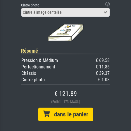
Cintre photo
Cintre à image dentelée
Résumé
Pression & Médium
€ 69.58
Perfectionnement
€ 11.86
Châssis
€ 39.37
Cintre photo
€ 1.08
€ 121.89
(Enthält 17% MwSt.)
dans le panier