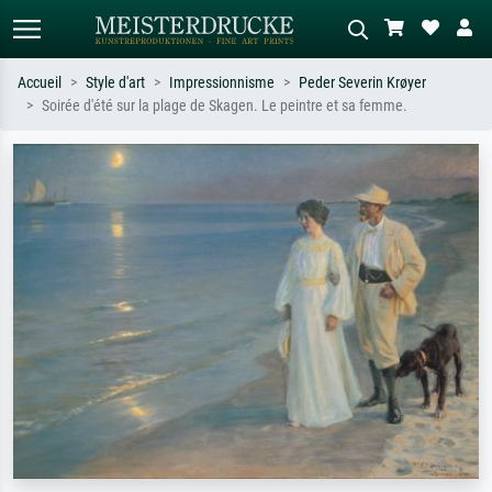
Accueil
Style d'art
Impressionnisme
Peder Severin Krøyer
Soirée d'été sur la plage de Skagen. Le peintre et sa femme.
Recherche standard
Recherche d'images IA
Recherchez par artiste, titre ou style –
Décrivez la scène – ex. prairie verte,
ex. Monet, Nuit étoilée,
abstrait avec beaucoup de rouge,
impressionnisme, vague de Hokusai,
tableau sombre, nu debout près d'un
nu.
arbre.