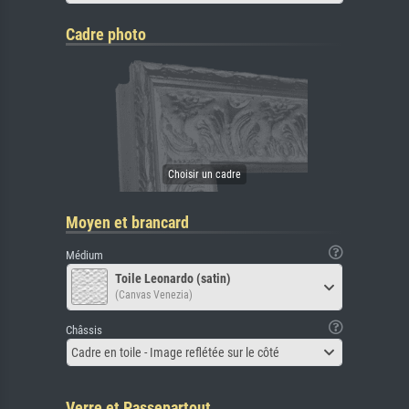
Cadre photo
Moyen et brancard
Médium
Toile Leonardo (satin)
(Canvas Venezia)
Châssis
Cadre en toile - Image reflétée sur le côté
Verre et Passepartout