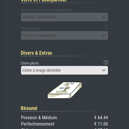
verre (y compris le panneau arrière)
Veuillez sélectionner
Passepartout
Pas de Passepartout
Divers & Extras
Cintre photo
Cintre à image dentelée
Résumé
Pression & Médium
€ 64.44
Perfectionnement
€ 11.06