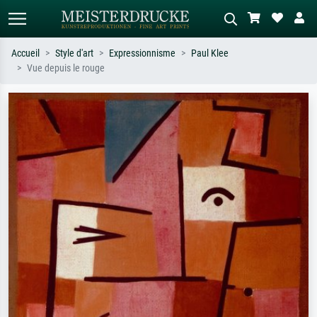
Accueil
Style d'art
Expressionnisme
Paul Klee
Vue depuis le rouge
Recherche standard
Recherche d'images IA
Recherchez par artiste, titre ou style –
Décrivez la scène – ex. prairie verte,
ex. Monet, Nuit étoilée,
abstrait avec beaucoup de rouge,
impressionnisme, vague de Hokusai,
tableau sombre, nu debout près d'un
nu.
arbre.