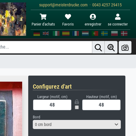
support@meisterdrucke.com · 0043 4257 29415
Panier d'achats
Favoris
enregistrer
se connecter
Configurez d'art
Largeur (motif, cm)
Hauteur (motif, cm)
Bord
0 cm bord