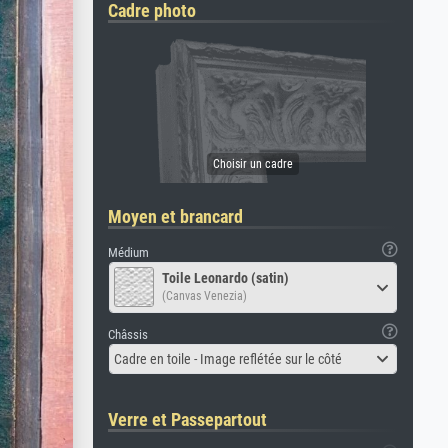
Cadre photo
Moyen et brancard
Médium
Toile Leonardo (satin)
(Canvas Venezia)
Châssis
Cadre en toile - Image reflétée sur le côté
Verre et Passepartout