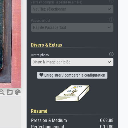
verre (y compris le panneau arrière)
Veuillez sélectionner
Passepartout
Pas de Passepartout
Divers & Extras
Cintre photo
Cintre à image dentelée
Enregistrer / comparer la configuration
Résumé
Pression & Médium
€ 62.88
Perfectionnement
€ 10.80