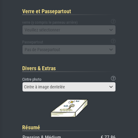
Verre et Passepartout
verre (y compris le panneau arrière)
Veuillez sélectionner
Passepartout
Pas de Passepartout
Divers & Extras
Cintre photo
Cintre à image dentelée
Résumé
Pression & Médium
€ 77.86