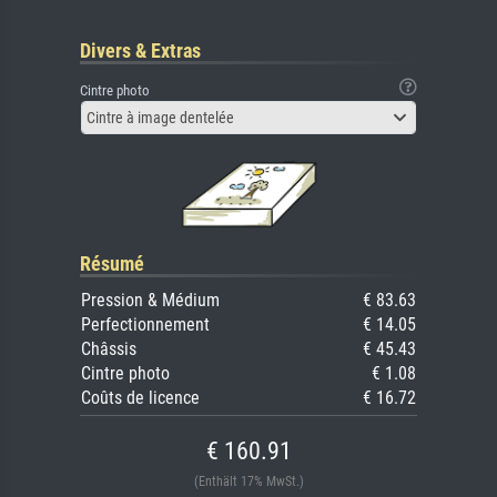
Divers & Extras
Cintre photo
Cintre à image dentelée
Résumé
Pression & Médium
€ 83.63
Perfectionnement
€ 14.05
Châssis
€ 45.43
Cintre photo
€ 1.08
Coûts de licence
€ 16.72
€ 160.91
(Enthält 17% MwSt.)