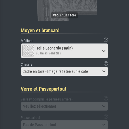
Moyen et brancard
Médium
Toile Leonardo (satin)
(Canvas Venezia)
Châssis
Cadre en toile - Image reflétée sur le côté
Verre et Passepartout
verre (y compris le panneau arrière)
Veuillez sélectionner
Passepartout
Pas de Passepartout