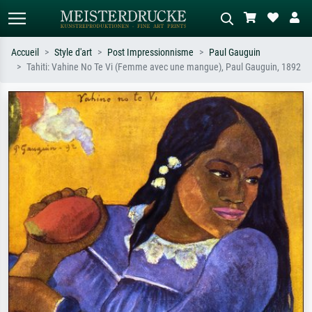
Accueil
Style d'art
Post Impressionnisme
Paul Gauguin
Tahiti: Vahine No Te Vi (Femme avec une mangue), Paul Gauguin, 1892
Recherche standard
Recherche d'images IA
Recherchez par artiste, titre ou style –
Décrivez la scène – ex. prairie verte,
ex. Monet, Nuit étoilée,
abstrait avec beaucoup de rouge,
impressionnisme, vague de Hokusai,
tableau sombre, nu debout près d'un
nu.
arbre.