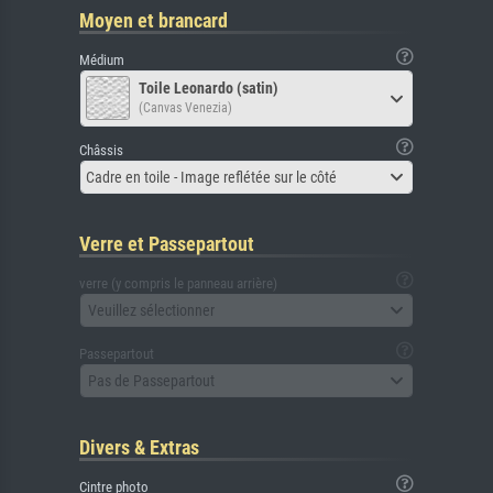
Moyen et brancard
Médium
Toile Leonardo (satin)
(Canvas Venezia)
Châssis
Cadre en toile - Image reflétée sur le côté
Verre et Passepartout
verre (y compris le panneau arrière)
Veuillez sélectionner
Passepartout
Pas de Passepartout
Divers & Extras
Cintre photo