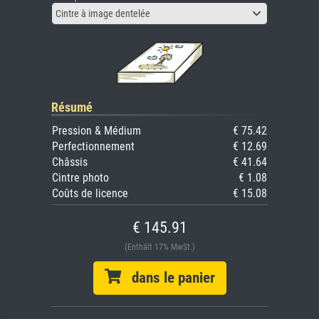
Cintre à image dentelée
Résumé
Pression & Médium
€ 75.42
Perfectionnement
€ 12.69
Châssis
€ 41.64
Cintre photo
€ 1.08
Coûts de licence
€ 15.08
€ 145.91
(Enthält 17% MwSt.)
dans le panier