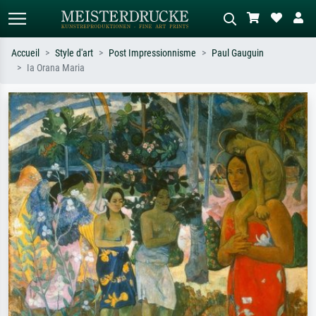
Accueil
Style d'art
Post Impressionnisme
Paul Gauguin
Ia Orana Maria
Recherche standard
Recherche d'images IA
Recherchez par artiste, titre ou style –
Décrivez la scène – ex. prairie verte,
ex. Monet, Nuit étoilée,
abstrait avec beaucoup de rouge,
impressionnisme, vague de Hokusai,
tableau sombre, nu debout près d'un
nu.
arbre.